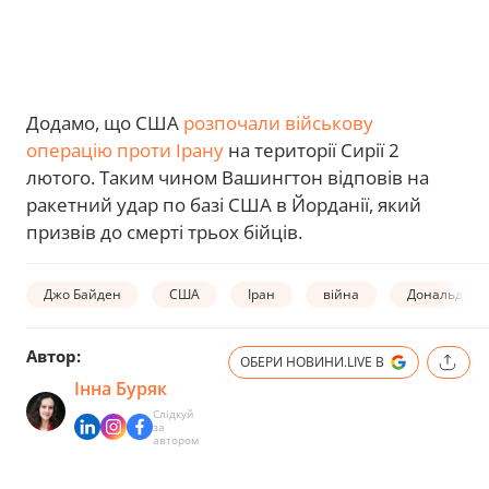
Додамо, що США
розпочали військову
операцію проти Ірану
на території Сирії 2
лютого. Таким чином Вашингтон відповів на
ракетний удар по базі США в Йорданії, який
призвів до смерті трьох бійців.
Джо Байден
США
Іран
війна
Дональд Тр
Автор:
ОБЕРИ НОВИНИ.LIVE В
Інна Буряк
Слідкуй
за
автором