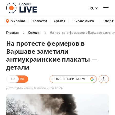
RU
Україна
Новости
Армия
Экономика
Спорт
Главная
Сегодня
На протесте фермеров в Варшаве замети
На протесте фермеров в
Варшаве заметили
антиукраинские плакаты —
детали
UA
RU
ВЫБЕРИ НОВИНИ.LIVE В
Дата публикации
6 марта 2024 18:24