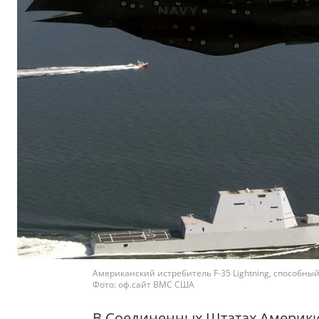
Американский истребитель F-35 Lightning, способн
Фото: оф.сайт ВМС США
В Соединенных Штатах Америки 