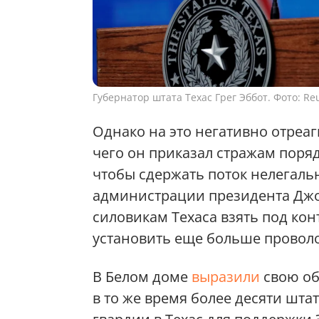
Губернатор штата Техас Грег Эббот. Фото: Re
Однако на это негативно отреаг
чего он приказал стражам поря
чтобы сдержать поток нелегаль
администрации президента Джо
силовикам Техаса взять под ко
установить еще больше провол
В Белом доме
выразили
свою об
в то же время более десяти шт