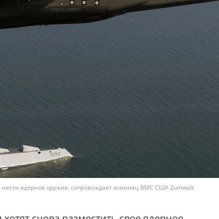
ый нести ядерное оружие, сопровождает эсминец ВМС США Zumwalt.
хотят снова разместить свое ядерное