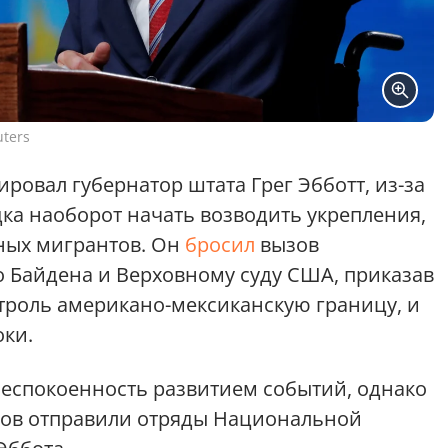
uters
ировал губернатор штата Грег Эбботт, из-за
дка наоборот начать возводить укрепления,
ных мигрантов. Он
бросил
вызов
 Байдена и Верховному суду США, приказав
нтроль американо-мексиканскую границу, и
оки.
еспокоенность развитием событий, однако
атов отправили отряды Национальной