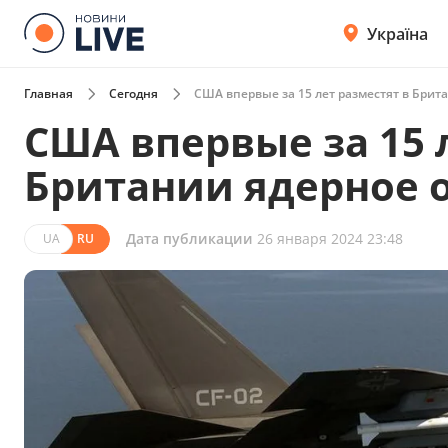
Україна
Главная
Сегодня
США впервые за 15 лет разместят в Брит
США впервые за 15 
Британии ядерное 
Дата публикации
26 января 2024 23:48
UA
RU