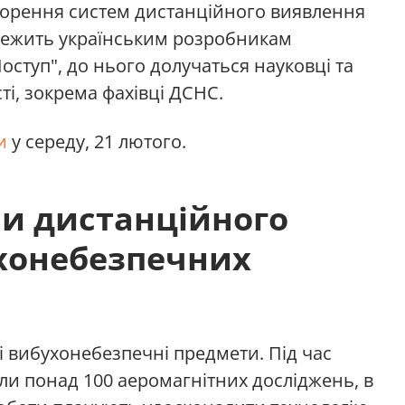
творення систем дистанційного виявлення
алежить українським розробникам
оступ", до нього долучаться науковці та
ті, зокрема фахівці ДСНС.
и
у середу, 21 лютого.
ми дистанційного
хонебезпечних
 вибухонебезпечні предмети. Під час
и понад 100 аеромагнітних досліджень, в