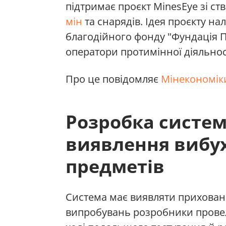
підтримає проєкт MinesEye зі с
мін
та снарядів. Ідея проєкту н
благодійного фонду "Фундація П
оператори протимінної діяльнос
Про це повідомляє
Мінекономік
Розробка систе
виявлення вибу
предметів
Система має виявляти приховані
випробувань розробники провел