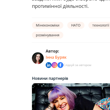
протимінної діяльності.
Мінекономіки
НАТО
технології
розмінування
Автор:
Інна Буряк
Слідкуй за автором