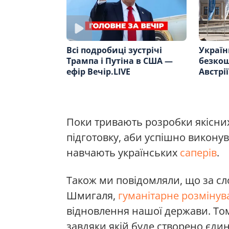
Україн
Всі подробиці зустрічі
безкош
Трампа і Путіна в США —
Австрі
ефір Вечір.LIVE
Поки тривають розробки якісних
підготовку, аби успішно виконув
навчають українських
саперів
.
Також ми повідомляли, що за сл
Шмигаля,
гуманітарне розмінув
відновлення нашої держави. Том
завдяки якій буде створено єдин