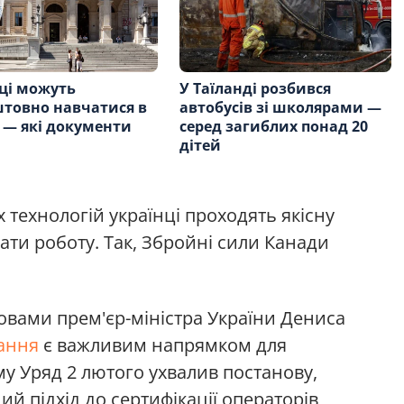
ці можуть
У Таїланді розбився
товно навчатися в
автобусів зі школярами —
ї — які документи
серед загиблих понад 20
дітей
 технологій українці проходять якісну
ати роботу. Так, Збройні сили Канади
овами прем'єр-міністра України Дениса
ання
є важливим напрямком для
у Уряд 2 лютого ухвалив постанову,
ий підхід до сертифікації операторів