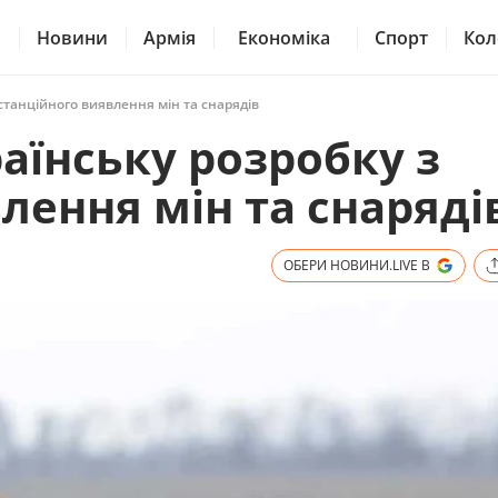
Новини
Армія
Економіка
Спорт
Кол
станційного виявлення мін та снарядів
аїнську розробку з
лення мін та снаряді
ОБЕРИ НОВИНИ.LIVE В