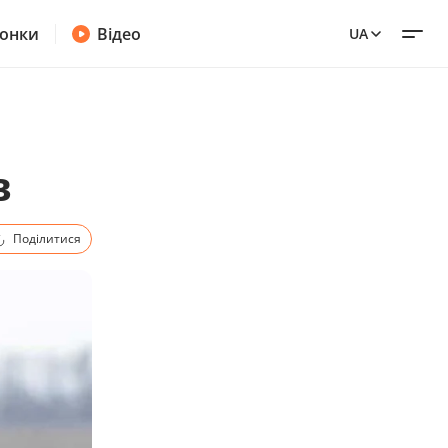
онки
Відео
UA
в
Поділитися