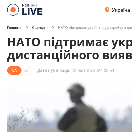
Україна
Головна
Сьогодні
НАТО підтримає українську розробку з ди
НАТО підтримає укр
дистанційного вияв
Дата публікації:
22 лютого 2024 05:54
UA
RU