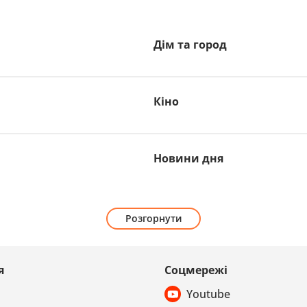
Дім та город
Кіно
Новини дня
Розгорнути
я
Соцмережі
Youtube