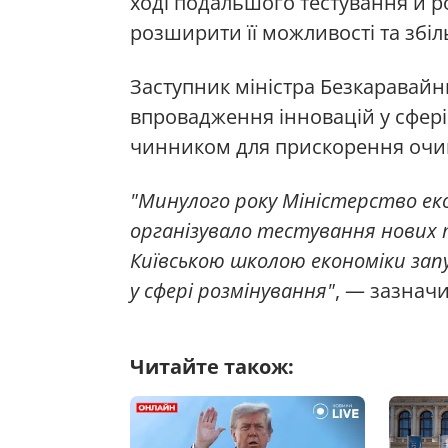
ході подальшого тестування й р
розширити її можливості та збі
Заступник міністра Безкаравайн
впровадження інновацій у сфері
чинником для прискорення очище
"Минулого року Міністерство ек
організувало тестування нових т
Київською школою економіки зап
у сфері розмінування"
, — зазначи
Читайте також: