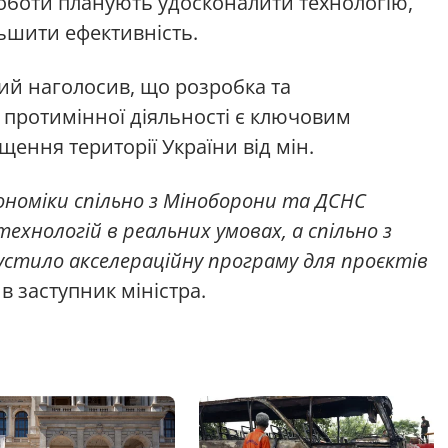
оботи планують удосконалити технологію,
льшити ефективність.
ий наголосив, що розробка та
 протимінної діяльності є ключовим
ння території України від мін.
ономіки спільно з Міноборони та ДСНС
ехнологій в реальних умовах, а спільно з
устило акселераційну програму для проєктів
в заступник міністра.