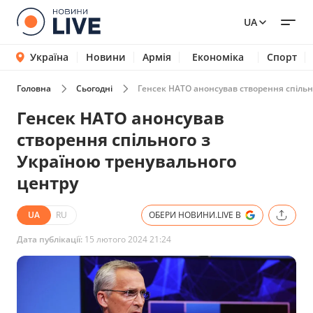
UA
Україна
Новини
Армія
Економіка
Спорт
Головна
Сьогодні
Генсек НАТО анонсував створення спільн
Генсек НАТО анонсував
створення спільного з
Україною тренувального
центру
UA
RU
ОБЕРИ НОВИНИ.LIVE В
Дата публікації:
15 лютого 2024 21:24