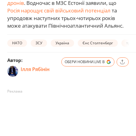
дронів
. Водночас в МЗС Естонії заявили, що
Росія нарощує свій військовий потенціал
та
упродовж наступних трьох-чотирьох років
може атакувати Північноатлантичний Альянс.
НАТО
ЗСУ
Україна
Єнс Столтенберг
трен
Автор:
ОБЕРИ НОВИНИ.LIVE В
Ілля Рябінін
Реклама