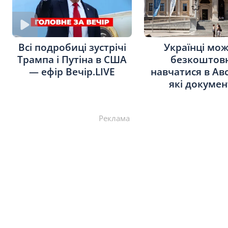
Українці мож
Всі подробиці зустрічі
безкоштов
Трампа і Путіна в США
навчатися в Авс
— ефір Вечір.LIVE
які докуме
Реклама