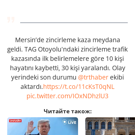
Mersin’de zincirleme kaza meydana
geldi. TAG Otoyolu'ndaki zincirleme trafik
kazasında ilk belirlemelere göre 10 kişi
hayatını kaybetti, 30 kişi yaralandı. Olay
yerindeki son durumu
@trthaber
ekibi
aktardı.
https://t.co/11cKsT0qNL
pic.twitter.com/IOxNDhzlU3
Читайте також: