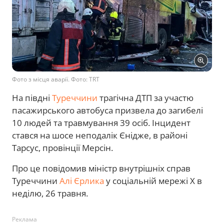
Фото з місця аварії. Фото: TRT
На півдні
Туреччини
трагічна ДТП за участю
пасажирського автобуса призвела до загибелі
10 людей та травмування 39 осіб. Інцидент
стався на шосе неподалік Єнідже, в районі
Тарсус, провінції Мерсін.
Про це повідомив міністр внутрішніх справ
Туреччини
Алі Єрлика
у соціальній мережі Х в
неділю, 26 травня.
Реклама