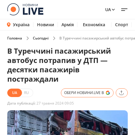
UA
Україна
Новини
Армія
Економіка
Спорт
Головна
Сьогодні
В Туреччині пасажирський автобус потр
В Туреччині пасажирський
автобус потрапив у ДТП —
десятки пасажирів
постраждали
UA
RU
ОБЕРИ НОВИНИ.LIVE В
Дата публікації:
27 травня 2024 09:05