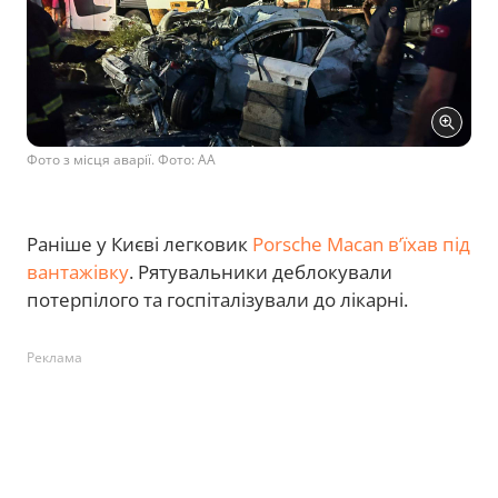
Фото з місця аварії. Фото: АА
Раніше у Києві легковик
Porsche Macan в’їхав під
вантажівку
. Рятувальники деблокували
потерпілого та госпіталізували до лікарні.
Реклама